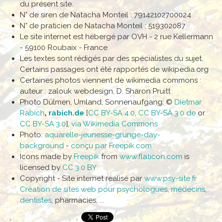
du présent site.
N° de siren de Natacha Monteil : 79142102700024
N° de praticien de Natacha Monteil : 519302087
Le site internet est hébergé par OVH - 2 rue Kellermann
- 59100 Roubaix - France
Les textes sont rédigés par des spécialistes du sujet.
Certains passages ont été rapportés de wikipedia.org
Certaines photos viennent de wikimedia commons :
auteur : zalouk webdesign, D. Sharon Pruitt
Photo Dülmen, Umland, Sonnenaufgang: ©
Dietmar
Rabich
,
rabich.de
[
CC BY-SA 4.0
,
CC BY-SA 3.0 de
or
CC BY-SA 3.0
],
via Wikimedia Commons
Photo:
aquarelle-jeunesse-grunge-day-
background
-
conçu par Freepik.com
Icons made by
Freepik
from
www.flaticon.com
is
licensed by
CC 3.0 BY
Copyright - Site internet réalisé par
www.psy-site.fr
Création de sites web pour psychologues
,
médecins
,
dentistes
, pharmacies, ...